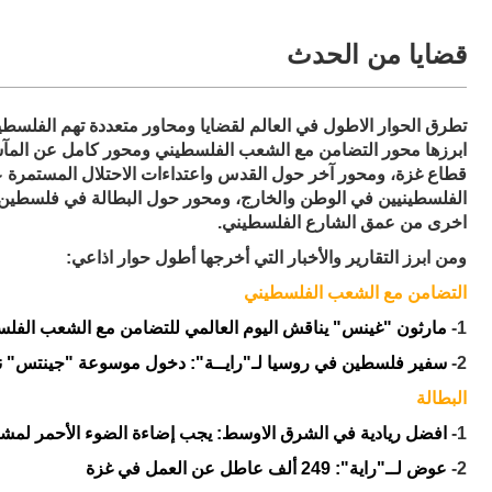
قضايا من الحدث
تطرق الحوار الاطول في العالم لقضايا ومحاور متعددة تهم الفلسطي
ابرزها محور التضامن مع الشعب الفلسطيني ومحور كامل عن المآس
قطاع غزة، ومحور آخر حول القدس واعتداءات الاحتلال المستمرة ع
الفلسطينيين في الوطن والخارج، ومحور حول البطالة في فلسطين 
اخرى من عمق الشارع الفلسطيني.
ومن ابرز التقارير والأخبار التي أخرجها أطول حوار اذاعي:
التضامن مع الشعب الفلسطيني
1-
مارثون "غينس" يناقش اليوم العالمي للتضامن مع الشعب الفل
2-
سفير فلسطين في روسيا لـ"رايــة": دخول موسوعة "جينتس" نص
البطالة
1-
افضل ريادية في الشرق الاوسط: يجب إضاءة الضوء الأحمر لمشك
2-
عوض لــ"راية": 249 ألف عاطل عن العمل في غزة