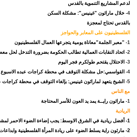
لدعم المشاريع التنموية بالقدس
4-
خلال ماراثون "غينيس": مشكلة السكن
بالقدس تحتاج لمعجزة
الفلسطينيون على المعابر والحواجز
1-
"معبر الجلمة"معاناة يومية يتجرعها العمال الفلسطينيون
2-
اتحاد النقابات العمالية تطالب الحكومة بضرورة التدخل لحل معض
3-
الاحتلال يقتحم طولكرم فجر اليوم
4-
القواسمي:حل مشكلة التوقف في محطة كراجات عبده الاسبوع ا
5-
الشيخ يتعهد لماراثون غينيس: بإلغاء التوقف في محطة كراجات 
مع الناس
1-
ماراثون رايــة يمد يد العون للأسر المحتاجة
الريادية
1- أفضل ريادية في الشرق الاوسط: يجب إضاءة الضوء الاحمر لمشكلة البطالة
2- مارثون راية يسلط الضوء على ريادة المرأة الفلسطينية وابداعات الشباب