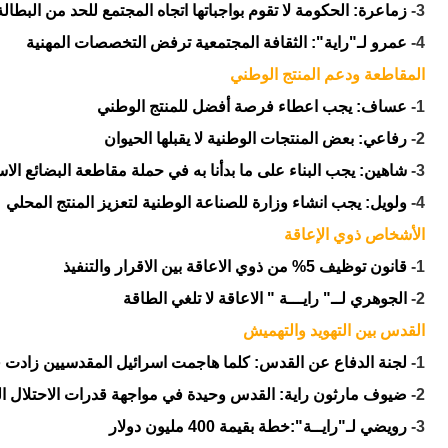
3-
زماعرة: الحكومة لا تقوم بواجباتها اتجاه المجتمع للحد من البطالة
4-
عمرو لـ"راية": الثقافة المجتمعية ترفض التخصصات المهنية
المقاطعة ودعم المنتج الوطني
1-
عساف: يجب اعطاء فرصة أفضل للمنتج الوطني
2-
رفاعي: بعض المنتجات الوطنية لا يقبلها الحيوان
3-
شاهين: يجب البناء على ما بدأنا به في حملة مقاطعة البضائع الاسر
4-
ولويل: يجب انشاء وزارة للصناعة الوطنية لتعزيز المنتج المحلي
الأشخاص ذوي الإعاقة
1-
قانون توظيف 5% من ذوي الاعاقة بين الاقرار والتنفيذ
2-
الجوهري لــ" رايـــة " الاعاقة لا تلغي الطاقة
القدس بين التهويد والتهميش
1-
لجنة الدفاع عن القدس: كلما هاجمت اسرائيل المقدسيين زادت 
2-
ضيوف مارثون راية: القدس وحيدة في مواجهة قدرات الاحتلال اله
3-
رويضي لـ"رايــة":خطة بقيمة 400 مليون دولار